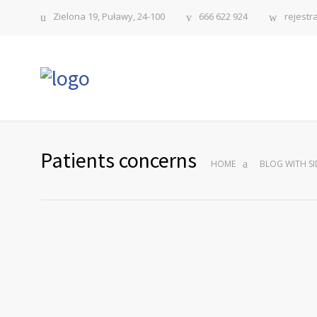
Zielona 19, Puławy, 24-100
666 622 924
rejestr
Patients concerns
HOME
BLOG WITH S