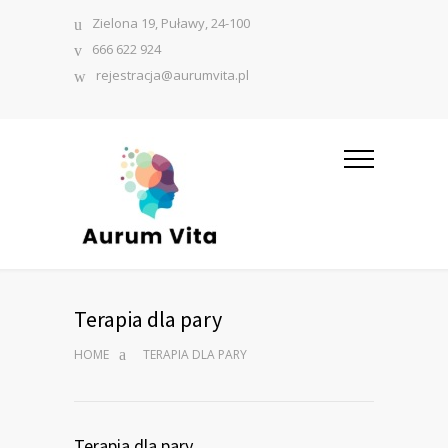
Zielona 19, Puławy, 24-100
666 622 924
rejestracja@aurumvita.pl
Terapia dla pary
HOME
TERAPIA DLA PARY
Terapia dla pary